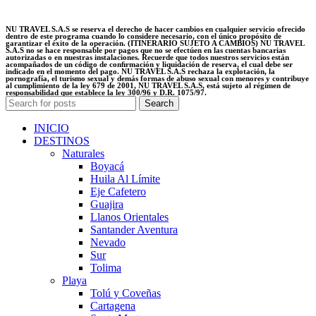
NU TRAVEL S.A.S se reserva el derecho de hacer cambios en cualquier servicio ofrecido
dentro de este programa cuando lo considere necesario, con el único propósito de
garantizar el éxito de la operación. (ITINERARIO SUJETO A CAMBIOS) NU TRAVEL
S.A.S no se hace responsable por pagos que no se efectúen en las cuentas bancarias
autorizadas o en nuestras instalaciones. Recuerde que todos nuestros servicios están
acompañados de un código de conﬁrmación y liquidación de reserva, el cual debe ser
indicado en el momento del pago. NU TRAVEL S.A.S rechaza la explotación, la
pornografía, el turismo sexual y demás formas de abuso sexual con menores y contribuye
al cumplimiento de la ley 679 de 2001, NU TRAVEL S.A.S, está sujeto al régimen de
responsabilidad que establece la ley 300/96 y D.R. 1075/97.
Search
INICIO
DESTINOS
Naturales
Boyacá
Huila Al Límite
Eje Cafetero
Guajira
Llanos Orientales
Santander Aventura
Nevado
Sur
Tolima
Playa
Tolú y Coveñas
Cartagena