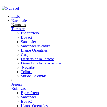
Dudas llamanos +57 305 252 8002
Inicio
Nacionales
Naturales
Terrestre
Eje cafetero
Boyacá
Santander
Santander Aventura
Llanos Orientales
Guajira
Desierto de la Tatacoa
Desierto de la Tatacoa Star
Nevados
Tolima
Sur de Colombia
0
Aéreas
Rotativas
Eje cafetero
Santander
Boyacá
Llanos Orientales