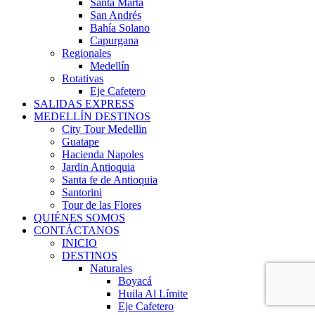
Santa Marta
San Andrés
Bahía Solano
Capurgana
Regionales
Medellín
Rotativas
Eje Cafetero
SALIDAS EXPRESS
MEDELLÍN DESTINOS
City Tour Medellin
Guatape
Hacienda Napoles
Jardin Antioquia
Santa fe de Antioquia
Santorini
Tour de las Flores
QUIÉNES SOMOS
CONTÁCTANOS
INICIO
DESTINOS
Naturales
Boyacá
Huila Al Límite
Eje Cafetero