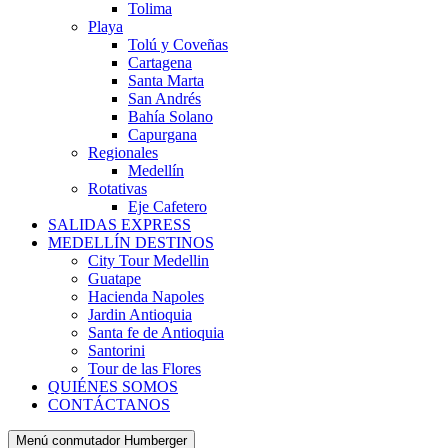
Tolima
Playa
Tolú y Coveñas
Cartagena
Santa Marta
San Andrés
Bahía Solano
Capurgana
Regionales
Medellín
Rotativas
Eje Cafetero
SALIDAS EXPRESS
MEDELLÍN DESTINOS
City Tour Medellin
Guatape
Hacienda Napoles
Jardin Antioquia
Santa fe de Antioquia
Santorini
Tour de las Flores
QUIÉNES SOMOS
CONTÁCTANOS
Menú conmutador Humberger