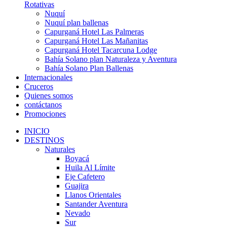
Rotativas
Nuquí
Nuquí plan ballenas
Capurganá Hotel Las Palmeras
Capurganá Hotel Las Mañanitas
Capurganá Hotel Tacarcuna Lodge
Bahía Solano plan Naturaleza y Aventura
Bahía Solano Plan Ballenas
Internacionales
Cruceros
Quienes somos
contáctanos
Promociones
INICIO
DESTINOS
Naturales
Boyacá
Huila Al Límite
Eje Cafetero
Guajira
Llanos Orientales
Santander Aventura
Nevado
Sur