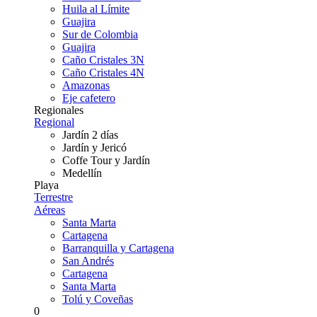
Huila al Límite
Guajira
Sur de Colombia
Guajira
Caño Cristales 3N
Caño Cristales 4N
Amazonas
Eje cafetero
Regionales
Regional
Jardín 2 días
Jardín y Jericó
Coffe Tour y Jardín
Medellín
Playa
Terrestre
Aéreas
Santa Marta
Cartagena
Barranquilla y Cartagena
San Andrés
Cartagena
Santa Marta
Tolú y Coveñas
0