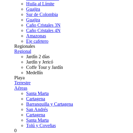
Huila al Límite
Guajira
Sur de Colombia
Guajira
Caño Cristales 3N
Caño Cristales 4N
Amazonas
Eje cafetero
Regionales
Regional
Jardín 2 días
Jardín y Jericó
Coffe Tour y Jardín
Medellín
Playa
Terrestre
Aéreas
Santa Marta
Cartagena
Barranquilla y Cartagena
San Andrés
Cartagena
Santa Marta
Tolú y Coveñas
0