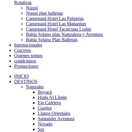
Rotativas
Nuquí
Nuquí plan ballenas
Capurganá Hotel Las Palmeras
Capurganá Hotel Las Mañanitas
Capurganá Hotel Tacarcuna Lodge
Bahía Solano plan Naturaleza y Aventura
Bahía Solano Plan Ballenas
Internacionales
Cruceros
Quienes somos
contáctanos
Promociones
INICIO
DESTINOS
Naturales
Boyacá
Huila Al Límite
Eje Cafetero
Guajira
Llanos Orientales
Santander Aventura
Nevado
Sur