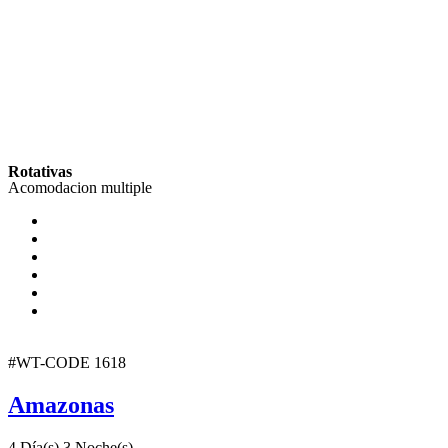
Rotativas
Acomodacion multiple
#WT-CODE 1618
Amazonas
4 Día(s) 3 Noche(s)