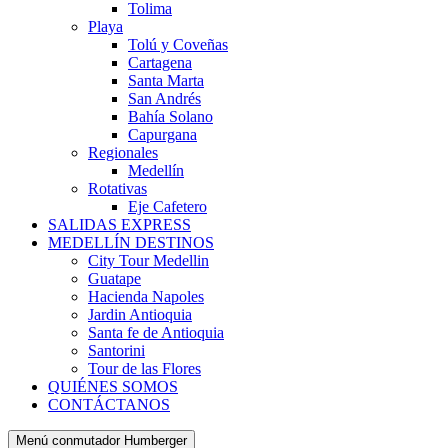
Tolima
Playa
Tolú y Coveñas
Cartagena
Santa Marta
San Andrés
Bahía Solano
Capurgana
Regionales
Medellín
Rotativas
Eje Cafetero
SALIDAS EXPRESS
MEDELLÍN DESTINOS
City Tour Medellin
Guatape
Hacienda Napoles
Jardin Antioquia
Santa fe de Antioquia
Santorini
Tour de las Flores
QUIÉNES SOMOS
CONTÁCTANOS
Menú conmutador Humberger