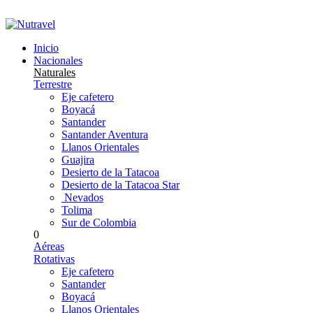
Dudas llamanos +57 305 252 8002
Inicio
Nacionales
Naturales
Terrestre
Eje cafetero
Boyacá
Santander
Santander Aventura
Llanos Orientales
Guajira
Desierto de la Tatacoa
Desierto de la Tatacoa Star
Nevados
Tolima
Sur de Colombia
0
Aéreas
Rotativas
Eje cafetero
Santander
Boyacá
Llanos Orientales